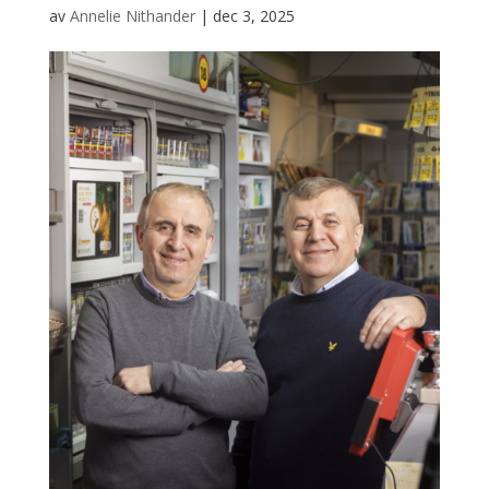
av
Annelie Nithander
|
dec 3, 2025